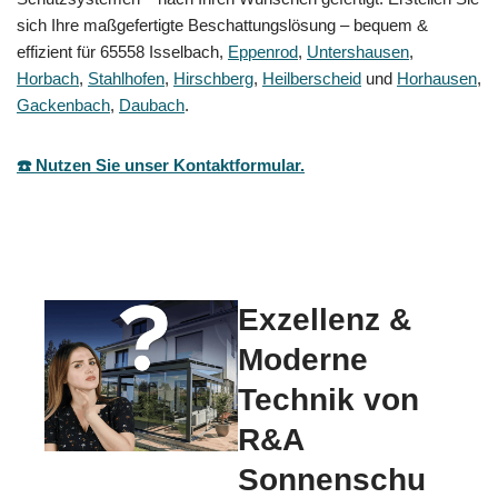
sich Ihre maßgefertigte Beschattungslösung – bequem &
effizient für 65558 Isselbach,
Eppenrod
,
Untershausen
,
Horbach
,
Stahlhofen
,
Hirschberg
,
Heilberscheid
und
Horhausen
,
Gackenbach
,
Daubach
.
☎️ Nutzen Sie unser Kontaktformular.
Exzellenz &
Moderne
Technik von
R&A
Sonnenschu