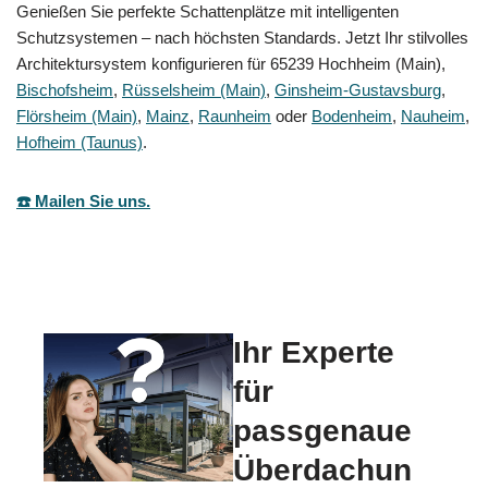
Genießen Sie perfekte Schattenplätze mit intelligenten
Schutzsystemen – nach höchsten Standards. Jetzt Ihr stilvolles
Architektursystem konfigurieren für 65239 Hochheim (Main),
Bischofsheim
,
Rüsselsheim (Main)
,
Ginsheim-Gustavsburg
,
Flörsheim (Main)
,
Mainz
,
Raunheim
oder
Bodenheim
,
Nauheim
,
Hofheim (Taunus)
.
☎️ Mailen Sie uns.
Ihr Experte
für
passgenaue
Überdachun