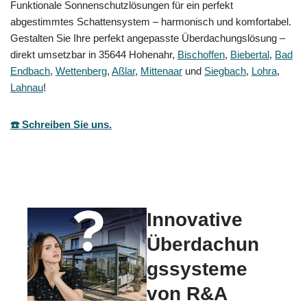
Funktionale Sonnenschutzlösungen für ein perfekt
abgestimmtes Schattensystem – harmonisch und komfortabel.
Gestalten Sie Ihre perfekt angepasste Überdachungslösung –
direkt umsetzbar in 35644 Hohenahr,
Bischoffen
,
Biebertal
,
Bad
Endbach
,
Wettenberg
,
Aßlar
,
Mittenaar
und
Siegbach
,
Lohra
,
Lahnau
!
☎️ Schreiben Sie uns.
Innovative
Überdachun
gssysteme
von R&A