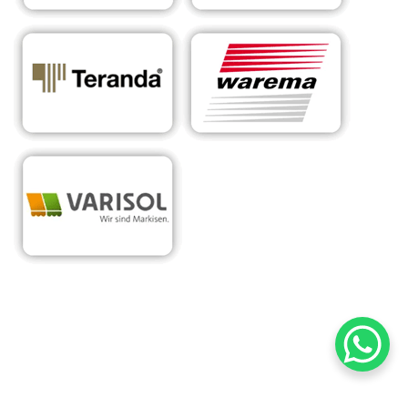
RA
Ihr Experte für
in
Sonnens
maßgeschneiderte
Hoh
chutzsyst
Überdachungen &
ena
eme
Sonnenschutzlösungen
hr