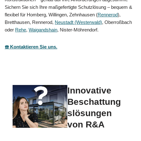
Sichern Sie sich Ihre maßgefertigte Schutzlösung – bequem &
flexibel für Homberg, Willingen, Zehnhausen (
Rennerod
),
Bretthausen, Rennerod,
Neustadt (Westerwald)
, Oberroßbach
oder
Rehe
,
Waigandshain
, Nister-Möhrendorf.
☎️ Kontaktieren Sie uns.
Innovative
Beschattung
slösungen
von R&A