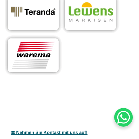
RA
Ihr Experte für
in
Sonnens
maßgeschneiderte
Ho
chutzsyst
Überdachungen &
mbe
eme
Sonnenschutzlösungen
rg
☎️ Nehmen Sie Kontakt mit uns auf!