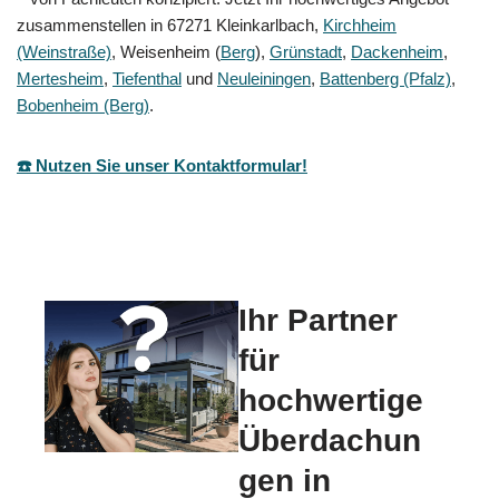
zusammenstellen in 67271 Kleinkarlbach,
Kirchheim
(Weinstraße)
, Weisenheim (
Berg
),
Grünstadt
,
Dackenheim
,
Mertesheim
,
Tiefenthal
und
Neuleiningen
,
Battenberg (Pfalz)
,
Bobenheim (Berg)
.
☎️ Nutzen Sie unser Kontaktformular!
Ihr Partner
für
hochwertige
Überdachun
gen in