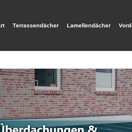
rt
Terrassendächer
Lamellendächer
Vord
Start
Terrassendächer
Lamellendäc