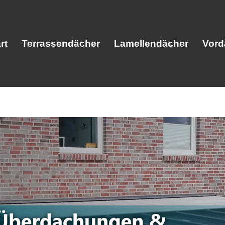
rt
Terrassendächer
Lamellendächer
Vord
Start
Terrassendächer
Lamellendäc