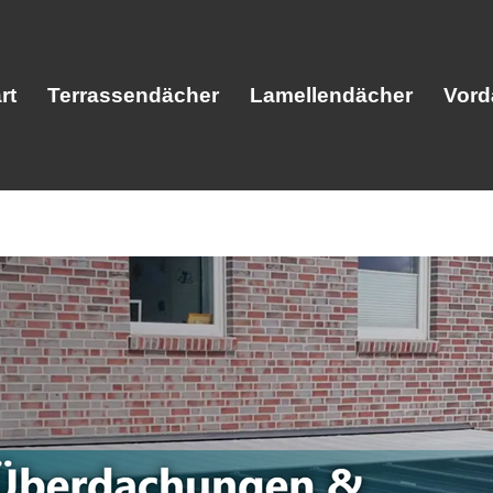
rt
Terrassendächer
Lamellendächer
Vord
Start
Terrassendächer
Lamellendäc