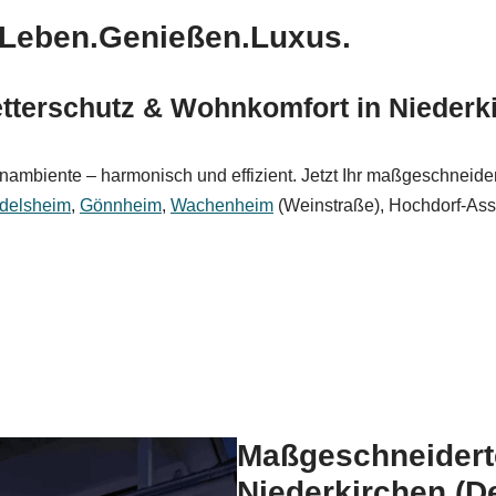
: Leben.Genießen.Luxus.
terschutz & Wohnkomfort in Niederk
mbiente – harmonisch und effizient. Jetzt Ihr maßgeschneiderte
edelsheim
,
Gönnheim
,
Wachenheim
(Weinstraße), Hochdorf-As
Maßgeschneidert
Niederkirchen (D