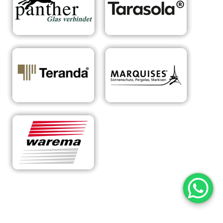
RA
Ihr Experte für
für
Sonnens
maßgeschneiderte
Nieder