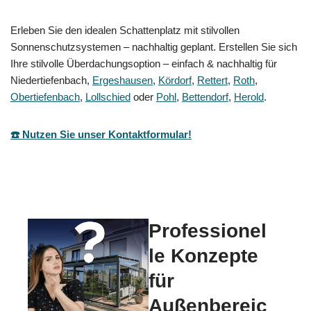
Erleben Sie den idealen Schattenplatz mit stilvollen
Sonnenschutzsystemen – nachhaltig geplant. Erstellen Sie sich
Ihre stilvolle Überdachungsoption – einfach & nachhaltig für
Niedertiefenbach,
Ergeshausen
,
Kördorf
,
Rettert
,
Roth
,
Obertiefenbach
,
Lollschied
oder
Pohl
,
Bettendorf
,
Herold
.
☎️ Nutzen Sie unser Kontaktformular!
Professionel
le Konzepte
für
Außenbereic