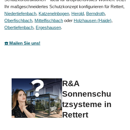
Ihr maßgeschneidertes Schutzkonzept konfigurieren für Rettert,
Niedertiefenbach
,
Katzenelnbogen
,
Herold
,
Berndroth
,
Oberfischbach
,
Mittelfischbach
oder
Holzhausen (Haide)
,
Obertiefenbach
,
Ergeshausen
.
☎️ Mailen Sie uns!
R&A
Sonnenschu
tzsysteme in
Rettert