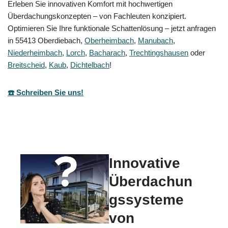
Erleben Sie innovativen Komfort mit hochwertigen
Überdachungskonzepten – von Fachleuten konzipiert.
Optimieren Sie Ihre funktionale Schattenlösung – jetzt anfragen
in 55413 Oberdiebach,
Oberheimbach
,
Manubach
,
Niederheimbach
,
Lorch
,
Bacharach
,
Trechtingshausen
oder
Breitscheid
,
Kaub
,
Dichtelbach
!
☎️ Schreiben Sie uns!
Innovative
Überdachun
gssysteme
von