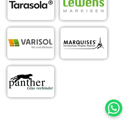
RA
Ihr Experte für
für
Sonnens
maßgeschneiderte
Parte