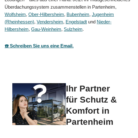
Überdachungssystem zusammenstellen in Partenheim,
Wolfsheim
,
Ober-Hilbersheim
,
Bubenheim
,
Jugenheim
(Rheinhessen)
,
Vendersheim
,
Engelstadt
und
Nieder-
Hilbersheim
,
Gau-Weinheim
,
Sulzheim
.
☎️ Schreiben Sie uns eine Email.
Ihr Partner
für Schutz &
Komfort in
Partenheim