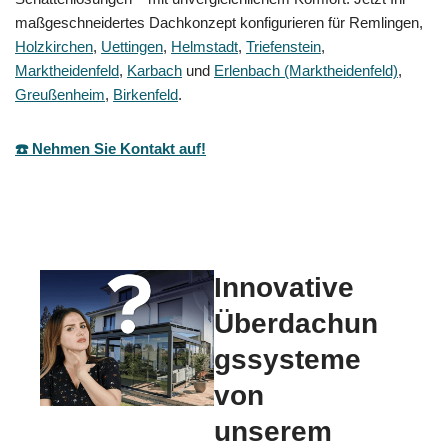
maßgeschneidertes Dachkonzept konfigurieren für Remlingen,
Holzkirchen
,
Uettingen
,
Helmstadt
,
Triefenstein
,
Marktheidenfeld
,
Karbach
und
Erlenbach (Marktheidenfeld)
,
Greußenheim
,
Birkenfeld
.
☎️ Nehmen Sie Kontakt auf!
Innovative
Überdachun
gssysteme
von
unserem