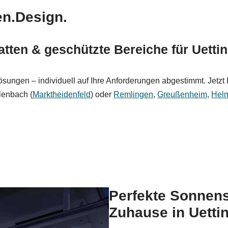
en.Design.
tten & geschützte Bereiche für Uetti
gen – individuell auf Ihre Anforderungen abgestimmt. Jetzt Ihr
rlenbach (
Marktheidenfeld
) oder
Remlingen
,
Greußenheim
,
Helm
Perfekte Sonnens
Zuhause in Uetti