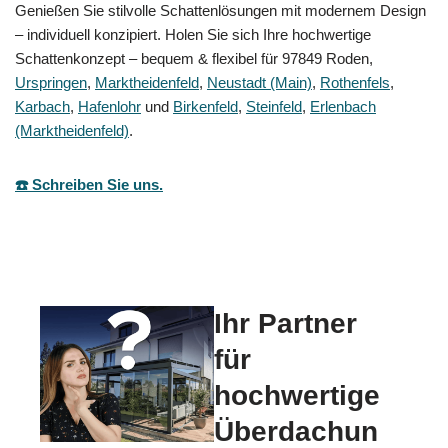
Genießen Sie stilvolle Schattenlösungen mit modernem Design
– individuell konzipiert. Holen Sie sich Ihre hochwertige
Schattenkonzept – bequem & flexibel für 97849 Roden,
Urspringen
,
Marktheidenfeld
,
Neustadt (Main)
,
Rothenfels
,
Karbach
,
Hafenlohr
und
Birkenfeld
,
Steinfeld
,
Erlenbach
(Marktheidenfeld)
.
☎️ Schreiben Sie uns.
Ihr Partner
für
hochwertige
Überdachun