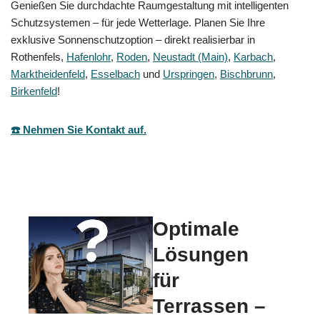
Genießen Sie durchdachte Raumgestaltung mit intelligenten
Schutzsystemen – für jede Wetterlage. Planen Sie Ihre
exklusive Sonnenschutzoption – direkt realisierbar in
Rothenfels,
Hafenlohr
,
Roden
,
Neustadt (Main)
,
Karbach
,
Marktheidenfeld
,
Esselbach
und
Urspringen
,
Bischbrunn
,
Birkenfeld
!
☎️ Nehmen Sie Kontakt auf.
Optimale
Lösungen
für
Terrassen –