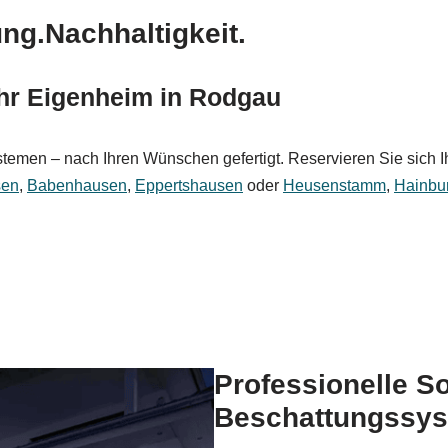
ng.Nachhaltigkeit.
Ihr Eigenheim in Rodgau
men – nach Ihren Wünschen gefertigt. Reservieren Sie sich Ihre
sen
,
Babenhausen
,
Eppertshausen
oder
Heusenstamm
,
Hainbu
Professionelle S
Beschattungssys