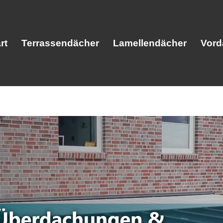
rt
Terrassendächer
Lamellendächer
Vord
Start
Terrassendächer
Lamellendäc