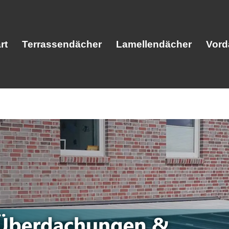
rt
Terrassendächer
Lamellendächer
Vord
Start
Terrassendächer
Lamellendäc