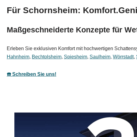
Für Schornsheim: Komfort.Gen
Maßgeschneiderte Konzepte für Wet
Erleben Sie exklusiven Komfort mit hochwertigen Schattens
Hahnheim
,
Bechtolsheim
,
Spiesheim
,
Saulheim
,
Wörrstadt
,
☎️ Schreiben Sie uns!