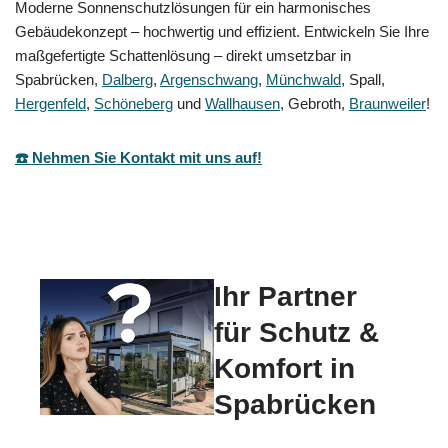
Moderne Sonnenschutzlösungen für ein harmonisches
Gebäudekonzept – hochwertig und effizient. Entwickeln Sie Ihre
maßgefertigte Schattenlösung – direkt umsetzbar in
Spabrücken,
Dalberg
,
Argenschwang
,
Münchwald
, Spall,
Hergenfeld
,
Schöneberg
und
Wallhausen
, Gebroth,
Braunweiler
!
☎️ Nehmen Sie Kontakt mit uns auf!
Ihr Partner
für Schutz &
Komfort in
Spabrücken