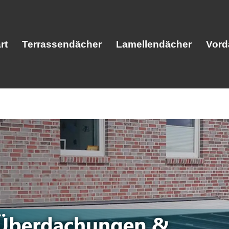
rt
Terrassendächer
Lamellendächer
Vord
Start
Terrassendächer
Lamellendäc