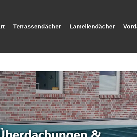
rt
Terrassendächer
Lamellendächer
Vord
Start
Terrassendächer
Lamellendäc