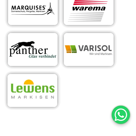
RA
Ihr Experte für
in
Sonnens
maßgeschneiderte
Zelli