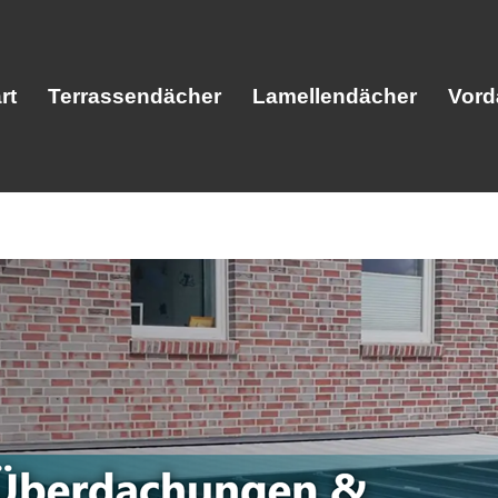
rt
Terrassendächer
Lamellendächer
Vord
Start
Terrassendächer
Lamellendäc