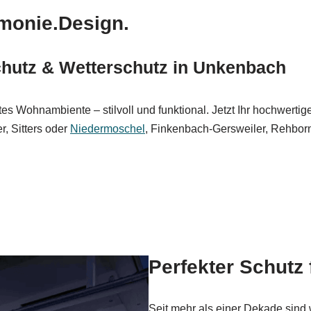
monie.Design.
chutz & Wetterschutz in Unkenbach
tes Wohnambiente – stilvoll und funktional. Jetzt Ihr hochwert
r, Sitters oder
Niedermoschel
, Finkenbach-Gersweiler, Rehbor
Perfekter Schutz
Seit mehr als einer Dekade sind