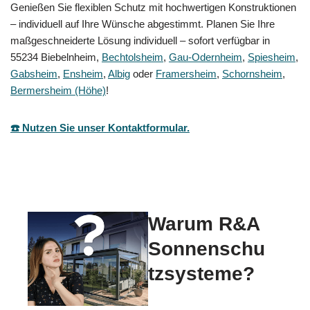
Genießen Sie flexiblen Schutz mit hochwertigen Konstruktionen
– individuell auf Ihre Wünsche abgestimmt. Planen Sie Ihre
maßgeschneiderte Lösung individuell – sofort verfügbar in
55234 Biebelnheim,
Bechtolsheim
,
Gau-Odernheim
,
Spiesheim
,
Gabsheim
,
Ensheim
,
Albig
oder
Framersheim
,
Schornsheim
,
Bermersheim (Höhe)
!
☎️ Nutzen Sie unser Kontaktformular.
Warum R&A
Sonnenschu
tzsysteme?