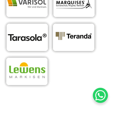
RA
Ihr Experte für
für
Sonnens
maßgeschneiderte
Birke