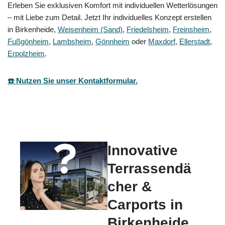
Erleben Sie exklusiven Komfort mit individuellen Wetterlösungen
– mit Liebe zum Detail. Jetzt Ihr individuelles Konzept erstellen
in Birkenheide,
Weisenheim (Sand)
,
Friedelsheim
,
Freinsheim
,
Fußgönheim
,
Lambsheim
,
Gönnheim
oder
Maxdorf
,
Ellerstadt
,
Erpolzheim
.
☎️ Nutzen Sie unser Kontaktformular.
Innovative
Terrassendä
cher &
Carports in
Birkenheide