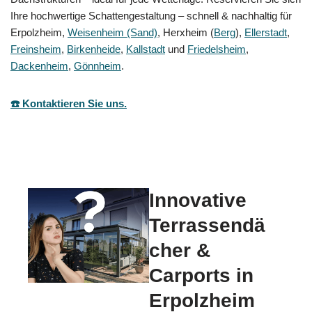
Ihre hochwertige Schattengestaltung – schnell & nachhaltig für
Erpolzheim,
Weisenheim (Sand)
, Herxheim (
Berg
),
Ellerstadt
,
Freinsheim
,
Birkenheide
,
Kallstadt
und
Friedelsheim
,
Dackenheim
,
Gönnheim
.
☎️ Kontaktieren Sie uns.
Innovative
Terrassendä
cher &
Carports in
Erpolzheim