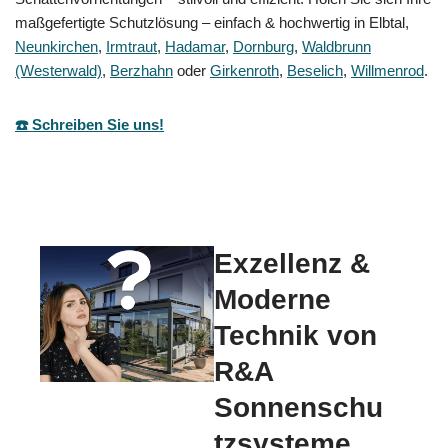
maßgefertigte Schutzlösung – einfach & hochwertig in Elbtal,
Neunkirchen
,
Irmtraut
,
Hadamar
,
Dornburg
,
Waldbrunn
(Westerwald)
,
Berzhahn
oder
Girkenroth
,
Beselich
,
Willmenrod
.
☎️ Schreiben Sie uns!
Exzellenz &
Moderne
Technik von
R&A
Sonnenschu
tzsysteme