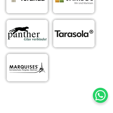
RA
Ihr Experte für
in
Sonnens
maßgeschneiderte
Göss
chutzsys
Überdachungen &
enhe