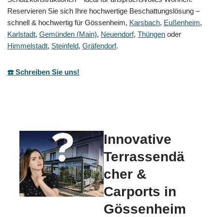
Reservieren Sie sich Ihre hochwertige Beschattungslösung –
schnell & hochwertig für Gössenheim,
Karsbach
,
Eußenheim
,
Karlstadt
,
Gemünden (Main)
,
Neuendorf
,
Thüngen
oder
Himmelstadt
,
Steinfeld
,
Gräfendorf
.
☎️ Schreiben Sie uns!
Innovative
Terrassendä
cher &
Carports in
Gössenheim