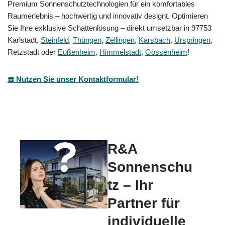
Premium Sonnenschutztechnologien für ein komfortables
Raumerlebnis – hochwertig und innovativ designt. Optimieren
Sie Ihre exklusive Schattenlösung – direkt umsetzbar in 97753
Karlstadt,
Steinfeld
,
Thüngen
,
Zellingen
,
Karsbach
,
Urspringen
,
Retzstadt oder
Eußenheim
,
Himmelstadt
,
Gössenheim
!
☎️ Nutzen Sie unser Kontaktformular!
R&A
Sonnenschu
tz – Ihr
Partner für
individuelle