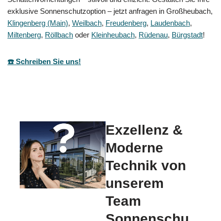
exklusive Sonnenschutzoption – jetzt anfragen in Großheubach,
Klingenberg (Main)
,
Weilbach
,
Freudenberg
,
Laudenbach
,
Miltenberg
,
Röllbach
oder
Kleinheubach
,
Rüdenau
,
Bürgstadt
!
☎️ Schreiben Sie uns!
Exzellenz &
Moderne
Technik von
unserem
Team
Sonnenschu