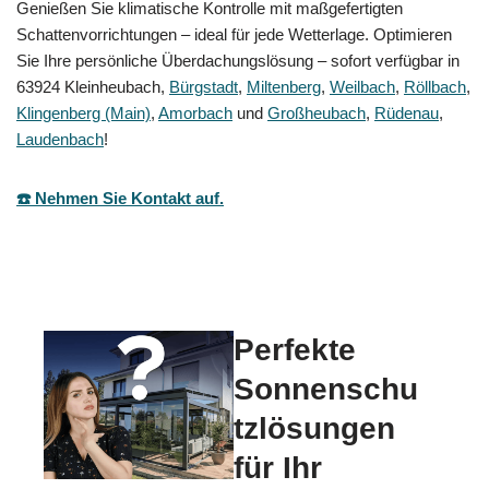
Genießen Sie klimatische Kontrolle mit maßgefertigten
Schattenvorrichtungen – ideal für jede Wetterlage. Optimieren
Sie Ihre persönliche Überdachungslösung – sofort verfügbar in
63924 Kleinheubach,
Bürgstadt
,
Miltenberg
,
Weilbach
,
Röllbach
,
Klingenberg (Main)
,
Amorbach
und
Großheubach
,
Rüdenau
,
Laudenbach
!
☎️ Nehmen Sie Kontakt auf.
Perfekte
Sonnenschu
tzlösungen
für Ihr