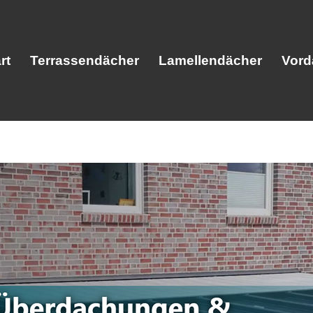
rt
Terrassendächer
Lamellendächer
Vord
Start
Terrassendächer
Lamellendäc