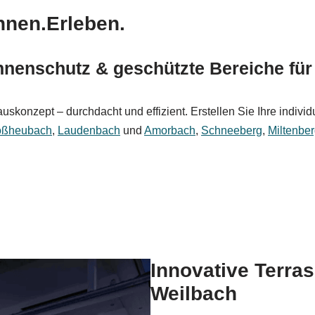
nnen.Erleben.
nenschutz & geschützte Bereiche für
konzept – durchdacht und effizient. Erstellen Sie Ihre individ
oßheubach
,
Laudenbach
und
Amorbach
,
Schneeberg
,
Miltenbe
Innovative Terra
Weilbach