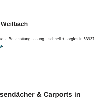
 Weilbach
uelle Beschattungslösung – schnell & sorglos in 63937
rg
.
ssendächer & Carports in