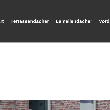
rt
Terrassendächer
Lamellendächer
Vord
Start
Terrassendächer
Lamellendäc