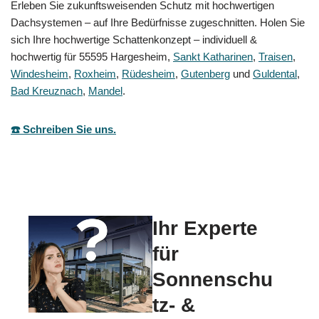
Erleben Sie zukunftsweisenden Schutz mit hochwertigen
Dachsystemen – auf Ihre Bedürfnisse zugeschnitten. Holen Sie
sich Ihre hochwertige Schattenkonzept – individuell &
hochwertig für 55595 Hargesheim,
Sankt Katharinen
,
Traisen
,
Windesheim
,
Roxheim
,
Rüdesheim
,
Gutenberg
und
Guldental
,
Bad Kreuznach
,
Mandel
.
☎️ Schreiben Sie uns.
Ihr Experte
für
Sonnenschu
tz- &