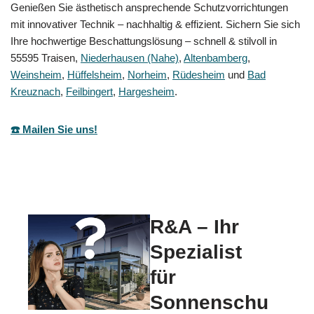
Genießen Sie ästhetisch ansprechende Schutzvorrichtungen
mit innovativer Technik – nachhaltig & effizient. Sichern Sie sich
Ihre hochwertige Beschattungslösung – schnell & stilvoll in
55595 Traisen,
Niederhausen (Nahe)
,
Altenbamberg
,
Weinsheim
,
Hüffelsheim
,
Norheim
,
Rüdesheim
und
Bad
Kreuznach
,
Feilbingert
,
Hargesheim
.
☎️ Mailen Sie uns!
R&A – Ihr
Spezialist
für
Sonnenschu