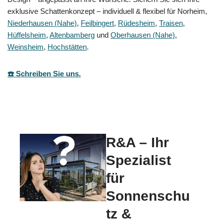
exklusive Schattenkonzept – individuell & flexibel für Norheim,
Niederhausen (Nahe)
,
Feilbingert
,
Rüdesheim
,
Traisen
,
Hüffelsheim
,
Altenbamberg
und
Oberhausen (Nahe)
,
Weinsheim
,
Hochstätten
.
☎️ Schreiben Sie uns.
R&A – Ihr
Spezialist
für
Sonnenschu
tz &