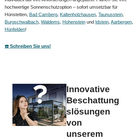
hochwertige Sonnenschutzoption – sofort umsetzbar für
Hünstetten,
Bad Camberg
,
Kaltenholzhausen
,
Taunusstein
,
Burgschwalbach
,
Waldems
,
Hohenstein
und
Idstein
,
Aarbergen
,
Hünfelden
!
☎️ Schreiben Sie uns!
Innovative
Beschattung
slösungen
von
unserem