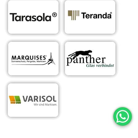
RA
Ihr Experte für
für