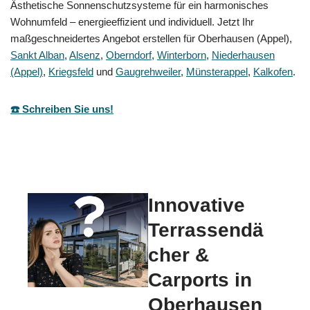
Ästhetische Sonnenschutzsysteme für ein harmonisches
Wohnumfeld – energieeffizient und individuell. Jetzt Ihr
maßgeschneidertes Angebot erstellen für Oberhausen (Appel),
Sankt Alban
,
Alsenz
,
Oberndorf
,
Winterborn
,
Niederhausen
(Appel)
,
Kriegsfeld
und
Gaugrehweiler
,
Münsterappel
,
Kalkofen
.
☎️ Schreiben Sie uns!
Innovative
Terrassendä
cher &
Carports in
Oberhausen