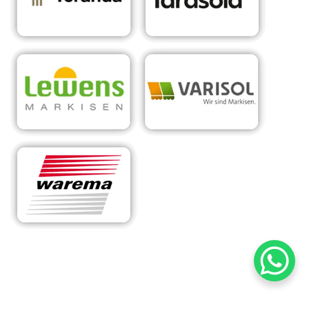
RA
Ihr Experte für
in
Sonnens
maßgeschneiderte
Oberha
chutzsy
Überdachungen &
usen