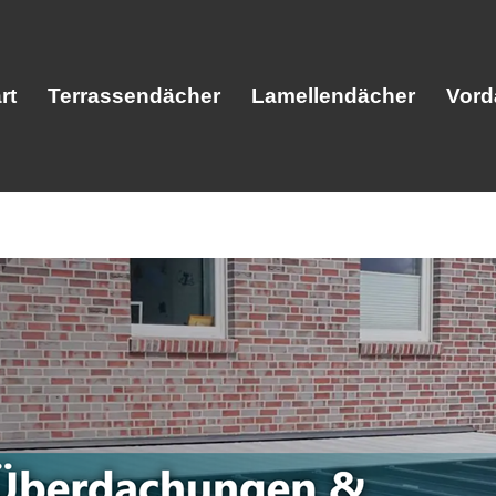
rt
Terrassendächer
Lamellendächer
Vord
Start
Terrassendächer
Lamellendäc