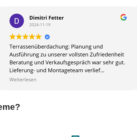
teme?