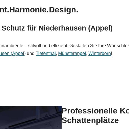
ent.Harmonie.Design.
& Schutz für Niederhausen (Appel)
biente – stilvoll und effizient. Gestalten Sie Ihre Wunschlösu
usen (Appel)
und
Tiefenthal
,
Münsterappel
,
Winterborn
!
Professionelle K
Schattenplätze