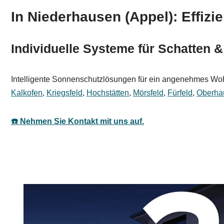
In Niederhausen (Appel): Effizi
Individuelle Systeme für Schatten 
Intelligente Sonnenschutzlösungen für ein angenehmes Wohnam
Kalkofen
,
Kriegsfeld
,
Hochstätten
,
Mörsfeld
,
Fürfeld
,
Oberha
☎️ Nehmen Sie Kontakt mit uns auf.