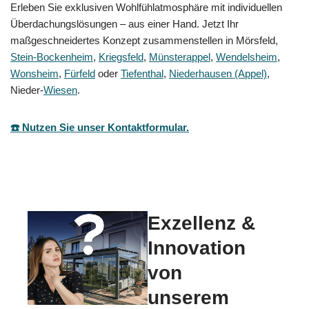
Erleben Sie exklusiven Wohlfühlatmosphäre mit individuellen
Überdachungslösungen – aus einer Hand. Jetzt Ihr
maßgeschneidertes Konzept zusammenstellen in Mörsfeld,
Stein-Bockenheim
,
Kriegsfeld
,
Münsterappel
,
Wendelsheim
,
Wonsheim
,
Fürfeld
oder
Tiefenthal
,
Niederhausen (Appel)
,
Nieder-
Wiesen
.
☎️ Nutzen Sie unser Kontaktformular.
Exzellenz &
Innovation
von
unserem