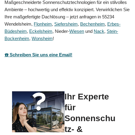
Maßgeschneiderte Sonnenschutztechnologien für ein stilvolles
Ambiente – hochwertig und effektiv konzipiert. Verwirklichen Sie
Ihre maßgefertigte Dachlösung – jetzt anfragen in 55234
Wendelsheim,
Flonheim
,
Siefersheim
,
Bechenheim
,
Erbes-
Büdesheim
,
Eckelsheim
, Nieder-
Wiesen
und
Nack
,
Stein-
Bockenheim
,
Wonsheim
!
☎️ Schreiben Sie uns eine Email!
Ihr Experte
für
Sonnenschu
tz- &