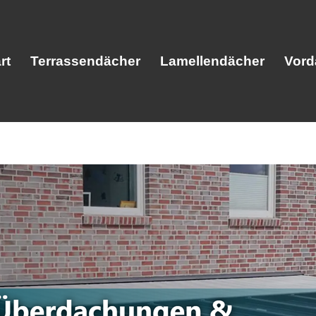
rt
Terrassendächer
Lamellendächer
Vord
Start
Terrassendächer
Lamellendäc