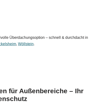
ilvolle Überdachungsoption – schnell & durchdacht in
ckelsheim
,
Wöllstein
.
n für Außenbereiche – Ihr
enschutz