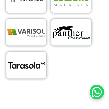
RA
Ihr Experte für
in
Sonnens
maßgeschneiderte
Krie
chutzsyst
Überdachungen &
gsfe