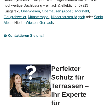
hochwertige Dachlösung – einfach & effektiv für 67819
Kriegsfeld,
Oberwiesen
,
Oberhausen (Appel)
,
Mörsfeld
,
Gaugrehweiler
,
Münsterappel
,
Niederhausen (Appel)
oder
Sankt
Alban
, Nieder-
Wiesen
,
Gerbach
.
☎️ Kontaktieren Sie uns!
Perfekter
Schutz für
Terrassen –
Ihr Experte
für