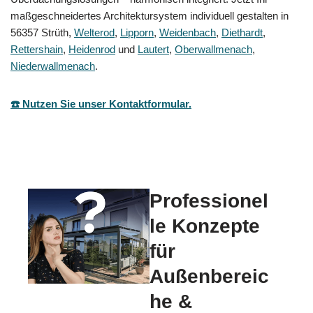
maßgeschneidertes Architektursystem individuell gestalten in
56357 Strüth,
Welterod
,
Lipporn
,
Weidenbach
,
Diethardt
,
Rettershain
,
Heidenrod
und
Lautert
,
Oberwallmenach
,
Niederwallmenach
.
☎️ Nutzen Sie unser Kontaktformular.
Professionel
le Konzepte
für
Außenbereic
he &