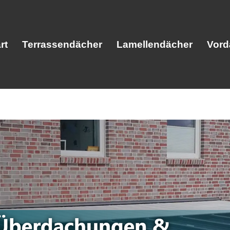
rt
Terrassendächer
Lamellendächer
Vord
Start
Terrassendächer
Lamellendäc