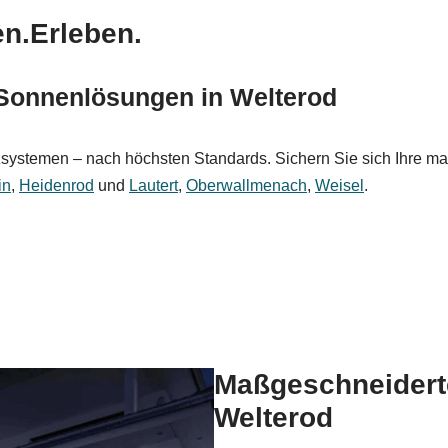
en.Erleben.
Sonnenlösungen in Welterod
zsystemen – nach höchsten Standards. Sichern Sie sich Ihre ma
in
,
Heidenrod
und
Lautert
,
Oberwallmenach
,
Weisel
.
Maßgeschneidert
Welterod