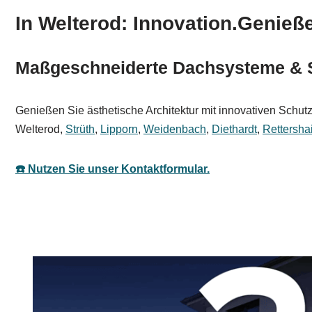
In Welterod: Innovation.Genieß
Maßgeschneiderte Dachsysteme & 
Genießen Sie ästhetische Architektur mit innovativen Schut
Welterod,
Strüth
,
Lipporn
,
Weidenbach
,
Diethardt
,
Rettersha
☎️ Nutzen Sie unser Kontaktformular.