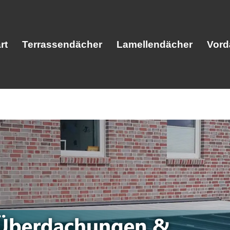
rt
Terrassendächer
Lamellendächer
Vord
Start
Terrassendächer
Lamellendäc