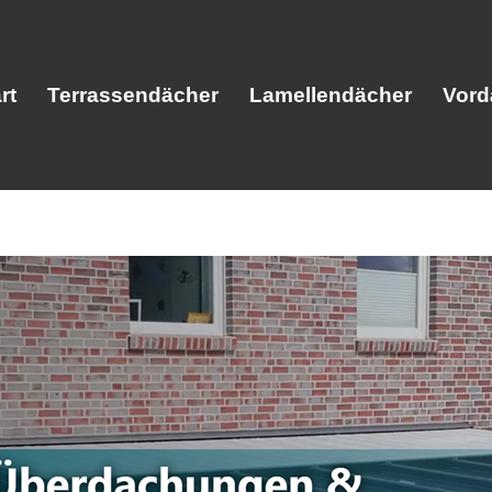
rt
Terrassendächer
Lamellendächer
Vord
Start
Terrassendächer
Lamellendäc