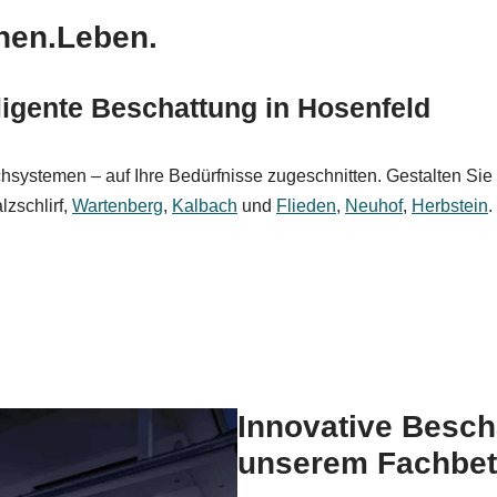
nen.Leben.
igente Beschattung in Hosenfeld
ystemen – auf Ihre Bedürfnisse zugeschnitten. Gestalten Sie I
lzschlirf,
Wartenberg
,
Kalbach
und
Flieden
,
Neuhof
,
Herbstein
.
Innovative Besc
unserem Fachbet